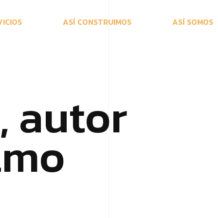
V
I
C
I
O
S
A
S
Í
C
O
N
S
T
R
U
I
M
O
S
A
S
Í
S
O
M
O
S
,
a
u
t
o
r
l
m
o