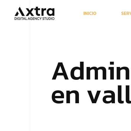
I
N
I
C
I
O
S
E
R
A
d
m
i
n
e
n
v
a
l