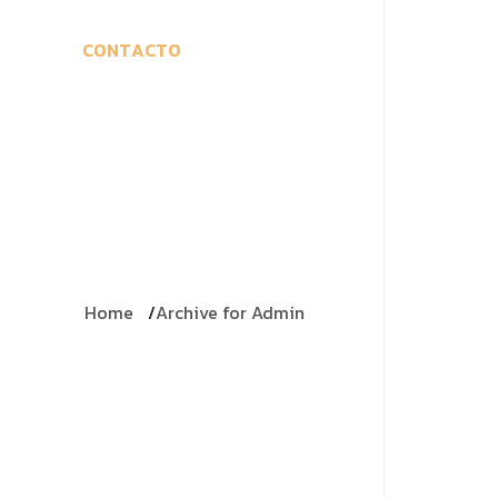
C
O
N
T
A
C
T
O
Home
Archive for Admin