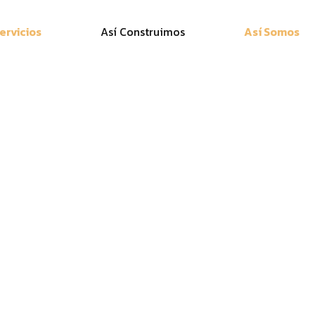
ervicios
Así Construimos
Así Somos